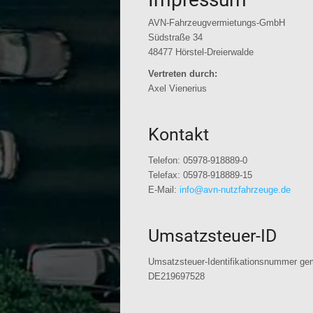
AVN-Fahrzeugvermietungs-GmbH
Südstraße 34
48477 Hörstel-Dreierwalde
Vertreten durch:
Axel Vienerius
Kontakt
Telefon: 05978-918889-0
Telefax: 05978-918889-15
E-Mail:
info@avn-nutzfahrzeuge.de
Umsatzsteuer-ID
Umsatzsteuer-Identifikationsnummer ge
DE219697528